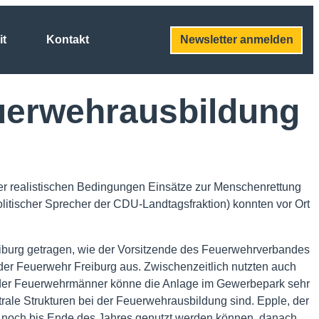
it
Kontakt
Newsletter anmelden
euerwehrausbildung
r realistischen Bedingungen Einsätze zur Menschenrettung
ischer Sprecher der CDU-Landtagsfraktion) konnten vor Ort
iburg getragen, wie der Vorsitzende des Feuerwehrverbandes
 der Feuerwehr Freiburg aus. Zwischenzeitlich nutzten auch
 der Feuerwehrmänner könne die Anlage im Gewerbepark sehr
trale Strukturen bei der Feuerwehrausbildung sind. Epple, der
d noch bis Ende des Jahres genutzt werden können, danach