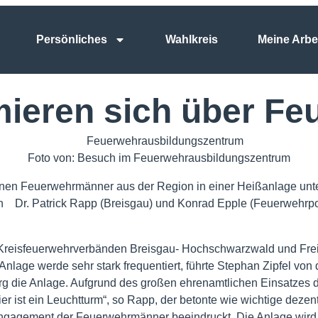
Persönliches
Wahlkreis
Meine Arbe
mieren sich über F
Foto von: Besuch im Feuerwehrausbildungszentrum
en Feuerwehrmänner aus der Region in einer Heißanlage unte
. Patrick Rapp (Breisgau) und Konrad Epple (Feuerwehrpolit
n Kreisfeuerwehrverbänden Breisgau- Hochschwarzwald und Fre
nlage werde sehr stark frequentiert, führte Stephan Zipfel von
rg die Anlage. Aufgrund des großen ehrenamtlichen Einsatzes
r ist ein Leuchtturm“, so Rapp, der betonte wie wichtige dezen
 Engagement der Feuerwehrmänner beeindruckt. Die Anlage wir