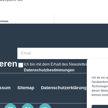
senheim
eren
Ich bin mit dem Erhalt des Newsletters einversta
Datenschutzbestimmungen
Um dir ein o
Geräteinfor
Technologien
essum
Sitemap
Datenschutzerklärung
Cookie 
dieser Websi
können best