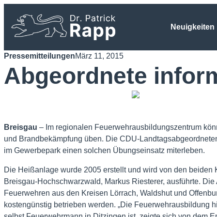
Neuigkeiten
Pressemitteilungen
März 11, 2015
Abgeordnete infor
Breisgau
– Im regionalen Feuerwehrausbildungszentrum könn
und Brandbekämpfung üben. Die CDU-Landtagsabgeordneten Dr
im Gewerbepark einen solchen Übungseinsatz miterleben.
Die Heißanlage wurde 2005 erstellt und wird von den beide
Breisgau-Hochschwarzwald, Markus Riesterer, ausführte. Die A
Feuerwehren aus den Kreisen Lörrach, Waldshut und Offenbu
kostengünstig betrieben werden. „Die Feuerwehrausbildung hie
selbst Feuerwehrmann in Ditzingen ist, zeigte sich von dem