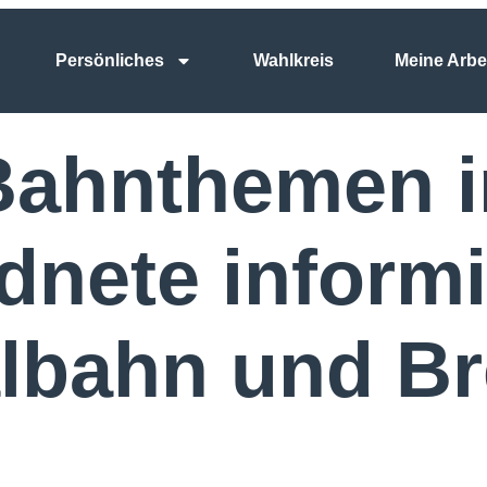
Persönliches
Wahlkreis
Meine Arbe
 Bahnthemen i
nete informi
albahn und Br