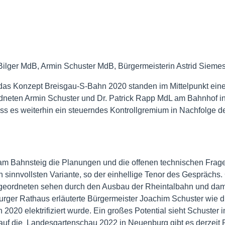
 Bilger MdB, Armin Schuster MdB, Bürgermeisterin Astrid Sieme
as Konzept Breisgau-S-Bahn 2020 standen im Mittelpunkt eine
eten Armin Schuster und Dr. Patrick Rapp MdL am Bahnhof in
ss es weiterhin ein steuerndes Kontrollgremium in Nachfolge d
e am Bahnsteig die Planungen und die offenen technischen Fra
 sinnvollsten Variante, so der einhellige Tenor des Gesprächs.
Abgeordneten sehen durch den Ausbau der Rheintalbahn und dam
urger Rathaus erläuterte Bürgermeister Joachim Schuster wie 
2020 elektrifiziert wurde. Ein großes Potential sieht Schuster
 auf die Landesgartenschau 2022 in Neuenburg gibt es derzeit