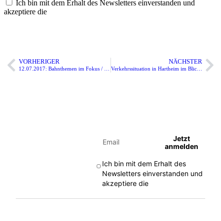
Ich bin mit dem Erhalt des Newsletters einverstanden und
akzeptiere die
Datenschutzbestimmungen
Jetzt
anmelden
VORHERIGER
NÄCHSTER
12.07.2017: Bahnthemen im Fokus / CDU-Abgeordnete informieren sich über Rheintalbahn und Breisgau-B-Bahn
Verkehrssituation in Hartheim im Blick / Bürgerinitiative tauscht sich Abgeordnetem und Bürgermeisterkandidaten aus
Jetzt den
Jetzt
anmelden
Newsletter
Ich bin mit dem Erhalt des
abonnieren
Newsletters einverstanden und
akzeptiere die
Datenschutzbestimmungen